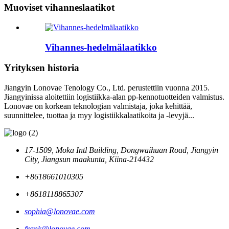
Muoviset vihanneslaatikot
Vihannes-hedelmälaatikko
Yrityksen historia
Jiangyin Lonovae Tenology Co., Ltd. perustettiin vuonna 2015.
Jiangyinissa aloitettiin logistiikka-alan pp-kennotuotteiden valmistus.
Lonovae on korkean teknologian valmistaja, joka kehittää,
suunnittelee, tuottaa ja myy logistiikkalaatikoita ja -levyjä...
17-1509, Moka Intl Building, Dongwaihuan Road, Jiangyin
City, Jiangsun maakunta, Kiina-214432
+8618661010305
+8618118865307
sophia@lonovae.com
frank@lonovae.com