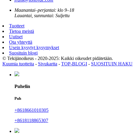
Maanantai–perjantai: klo 9–18
Lauantai, sunnuntai: Suljettu
Tuotteet
Tietoa meistä
Uutiset
Ota yhteyttä
Usein kysytyt kysymykset
Suosituin blogi
© Tekijänoikeus - 2020-2025: Kaikki oikeudet pidätetään.
Kuumia tuotteita
-
Sivukartta
-
TOP-BLOGI
-
SUOSITUIN HAKU
Puhelin
Puh
+8618661010305
+8618118865307