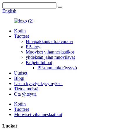
English
Kotiin
Tuotteet
Hihapakkaus irtotavarana
PP-levy
Muoviset vihanneslaatikot
yhdeksän jalan muovilavat
Kuljetinhihnat
PP-munienkeräysvyö
Uutiset
Blogi
Usein kysytyt kysymykset
Tietoa meistä
Ota yhteyttä
Kotiin
Tuotteet
Muoviset vihanneslaatikot
Luokat