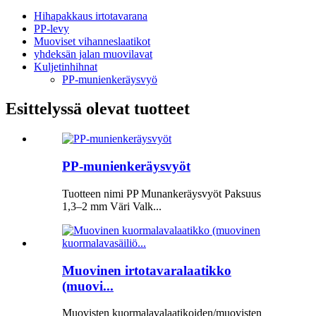
Hihapakkaus irtotavarana
PP-levy
Muoviset vihanneslaatikot
yhdeksän jalan muovilavat
Kuljetinhihnat
PP-munienkeräysvyö
Esittelyssä olevat tuotteet
PP-munienkeräysvyöt
Tuotteen nimi PP Munankeräysvyöt Paksuus
1,3–2 mm Väri Valk...
Muovinen irtotavaralaatikko
(muovi...
Muovisten kuormalavalaatikoiden/muovisten