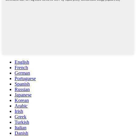
English
French
German
Portuguese
Spanish
Russian
Japanese
Korean
Arabic
Irish
Greek
Turkish
Italian
Danish